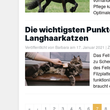
Pflege k
Optimale
Die wichtigsten Punkte
Langhaarkatzen
Veröffentlicht von
Barbara
am 17. Januar 2021 | Zu
Das Fell
zu Sche
des Fell
Filzplat
funktion
braucht 
«
‹
1
2
3
4
5
6
7
8