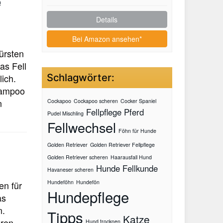
e
Details
Bei Amazon ansehen*
ürsten
as Fell
Schlagwörter:
ich.
hampoo
n
Cockapoo
Cockapoo scheren
Cocker Spaniel
Fellpflege Pferd
Pudel Mischling
Fellwechsel
Föhn für Hunde
Golden Retriever
Golden Retriever Fellpflege
Golden Retriever scheren
Haarausfall Hund
Hunde Fellkunde
Havaneser scheren
Hundeföhn
Hundefön
en für
Hundepflege
as
n.
Tipps
Katze
hren
Hund trocknen