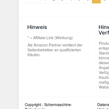
Hinweis
Hin
Ver
* = Affiliate-Link (Werbung)
Produ
Als Amazon-Partner verdient der
entsp
Seitenbetreiber an qualifizierten
Stand
Käufen.
könne
dieses
Angab
Verfüg
Kaufze
maßge
Websi
Copyright - Schermaschine-
Datens