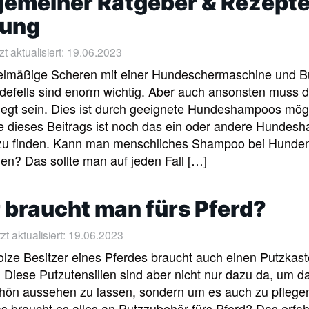
gemeiner Ratgeber & Rezept
lung
zt aktualisiert: 19.06.2023
elmäßige Scheren mit einer Hundeschermaschine und B
efells sind enorm wichtig. Aber auch ansonsten muss d
legt sein. Dies ist durch geeignete Hundeshampoos mögl
 dieses Beitrags ist noch das ein oder andere Hundes
zu finden. Kann man menschliches Shampoo bei Hunde
n? Das sollte man auf jeden Fall […]
braucht man fürs Pferd?
t aktualisiert: 19.06.2023
olze Besitzer eines Pferdes braucht auch einen Putzkast
. Diese Putzutensilien sind aber nicht nur dazu da, um d
hön aussehen zu lassen, sondern um es auch zu pflege
 braucht es alles an Putzzubehör fürs Pferd? Das erfa