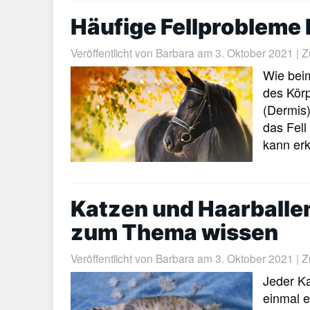
Häufige Fellprobleme 
Veröffentlicht von
Barbara
am 3. Oktober 2021 | Zul
Wie beim
des Körp
(Dermis)
das Fell
kann erk
Katzen und Haarballen
zum Thema wissen
Veröffentlicht von
Barbara
am 3. Oktober 2021 | Zul
Jeder Ka
einmal e