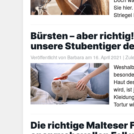
Sie hier
Striegel
Bürsten – aber richtig
unsere Stubentiger de
Veröffentlicht von
Barbara
am 16. April 2021 | Zule
Weshalb 
besonder
Haut des
wird, is
Kleidung
Tortur w
Die richtige Malteser 