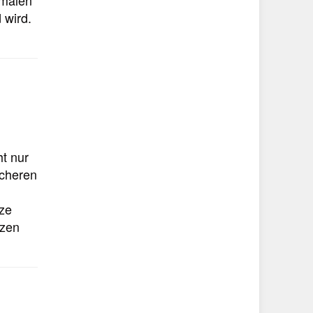
 wird.
ht nur
Scheren
tze
tzen