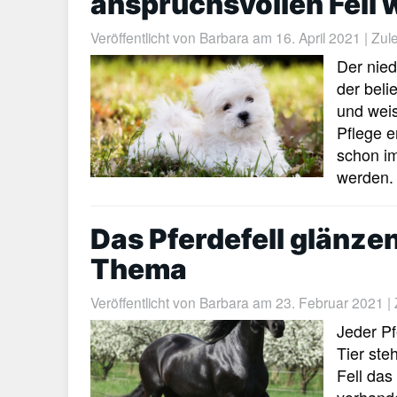
anspruchsvollen Fell
Veröffentlicht von
Barbara
am 16. April 2021 | Zule
Der nied
der bel
und weis
Pflege e
schon im
werden.
Das Pferdefell glänz
Thema
Veröffentlicht von
Barbara
am 23. Februar 2021 | Z
Jeder Pf
Tier ste
Fell das
vorhande