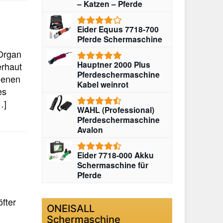
– Katzen – Pferde
Eider Equus 7718-700
Pferde Schermaschine
 Organ
Hauptner 2000 Plus
erhaut
Pferdeschermaschine
 denen
Kabel weinrot
es
…]
WAHL (Professional)
Pferdeschermaschine
Avalon
Eider 7718-000 Akku
Schermaschine für
Pferde
fter
ONEISALL
Schermaschine