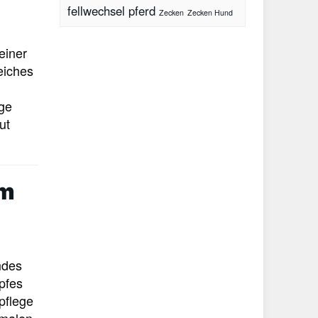
fellwechsel pferd
Zecken
Zecken Hund
einer
eiches
ege
ut
um
ndes
pfes
pflege
imalen