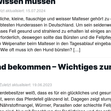
 wissen müssen
tzt aktualisiert: 15.07.2024
liche, kleine, flauschige und weisser Malteser gehört zu 
iebtesten Hunderassen in Deutschland. Um sein seidenw
ses Fell gesund und strahlend zu erhalten ist einiges an
rforderlich, deswegen sollte das Bürsten und die Fellpfl
 Welpenalter beim Malteser in den Tagesablauf eingeba
 Wie oft muss ich den Hund bürsten? […]
end bekommen – Wichtiges z
uletzt aktualisiert: 19.06.2023
erdebesitzer weiß, dass es für ein glückliches und gesu
ht, wenn das Pferdefell glänzend ist. Dagegen zeigt stum
 Nährstoffmangel, Würmer, Parasiten oder schlechte Fell
n sind. Nur mit Beachtung der Bedürfnisse und der opt