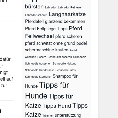
bürsten
d
Labrador
Labrador Retriever
Langhaarkatze
Labrador scheren
Pferdefell glänzend bekommen
Pferd
Pferd Fellpflege Tipps
Fellwechsel
pferd scheren
pferd schwitzt ohne grund
pudel
schermaschine kaufen
Pudel
waschen
Schere
Schnauzer scheren
Schnoodle
dafür
Schnoodle Aussehen
Schnoodle Haltung
er
Schnoodle Hunderasse
Schnoodle Infos
nigt
Shampoo für
Schnoodle Steckbrief
ell auf
Tipps für
 zur
Hunde
Hunde
Tipps für
Katze
Tipps
Tipps Hund
m
Katze
unterstützung
Trimmen