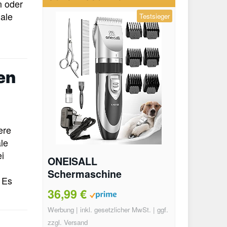
n oder
male
Testsieger
en
ere
le
i
ONEISALL
Schermaschine
 Es
Testbericht
36,99 €
Werbung | inkl. gesetzlicher MwSt. | ggf.
zzgl. Versand