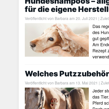
Hundeshampoos – all
für die eigene Herstel
Veröffentlicht von
Barbara
am 20. Juli 2021 | Zulet
Das reg
des Hund
gut gepf
Am Ende
Rezept 
verwende
Welches Putzzubehör 
Veröffentlicht von
Barbara
am 13. Mai 2021 | Zuletz
Jeder st
das Tier
Pferd sc
Doch was