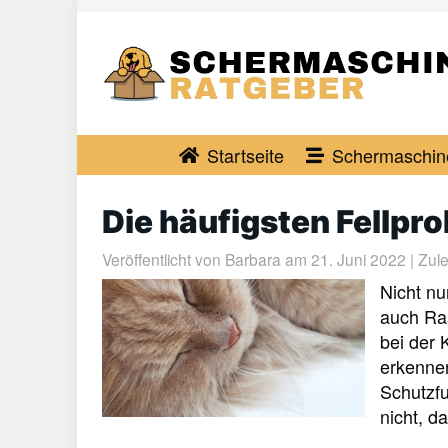
Skip
to
main
content
Startseite
Schermaschin
Die häufigsten Fellpr
Veröffentlicht von
Barbara
am 21. Juni 2022 | Zulet
Nicht nu
auch Ra
bei der 
erkennen
Schutzfu
nicht, d