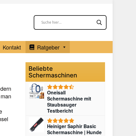
Kontakt
Ratgeber
Beliebte
Schermaschinen
ndern
Oneisall
n man
Schermaschine mit
Staubsauger
e
Testbericht
hsel
Heiniger Saphir Basic
Schermaschine | Hunde