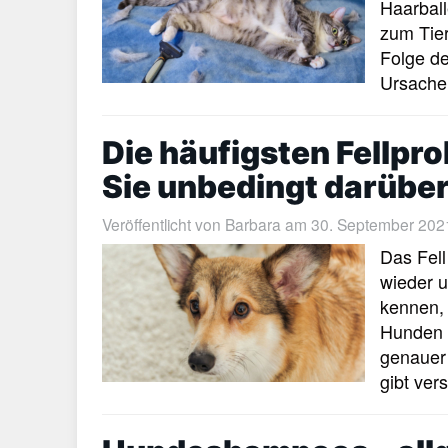
Haarball
zum Tier
Folge de
Ursache
Die häufigsten Fellp
Sie unbedingt darübe
Veröffentlicht von
Barbara
am 30. September 2021 |
Das Fell
wieder 
kennen, 
Hunden f
genauer
gibt ver