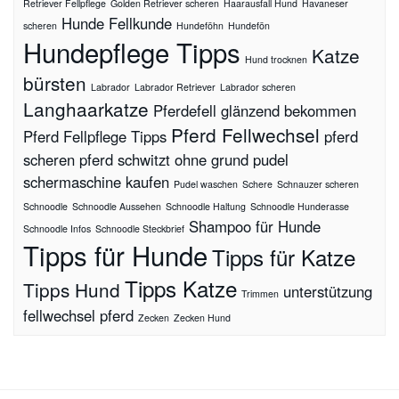
Retriever Fellpflege
Golden Retriever scheren
Haarausfall Hund
Havaneser
Hunde Fellkunde
scheren
Hundeföhn
Hundefön
Hundepflege Tipps
Katze
Hund trocknen
bürsten
Labrador
Labrador Retriever
Labrador scheren
Langhaarkatze
Pferdefell glänzend bekommen
Pferd Fellwechsel
Pferd Fellpflege Tipps
pferd
scheren
pferd schwitzt ohne grund
pudel
schermaschine kaufen
Pudel waschen
Schere
Schnauzer scheren
Schnoodle
Schnoodle Aussehen
Schnoodle Haltung
Schnoodle Hunderasse
Shampoo für Hunde
Schnoodle Infos
Schnoodle Steckbrief
Tipps für Hunde
Tipps für Katze
Tipps Katze
Tipps Hund
unterstützung
Trimmen
fellwechsel pferd
Zecken
Zecken Hund