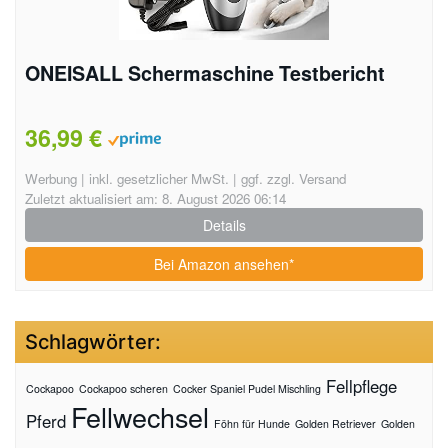
ONEISALL Schermaschine Testbericht
36,99 €
Werbung | inkl. gesetzlicher MwSt. | ggf. zzgl. Versand
Zuletzt aktualisiert am: 8. August 2026 06:14
Details
Bei Amazon ansehen*
Schlagwörter:
Fellpflege
Cockapoo
Cockapoo scheren
Cocker Spaniel Pudel Mischling
Fellwechsel
Pferd
Föhn für Hunde
Golden Retriever
Golden