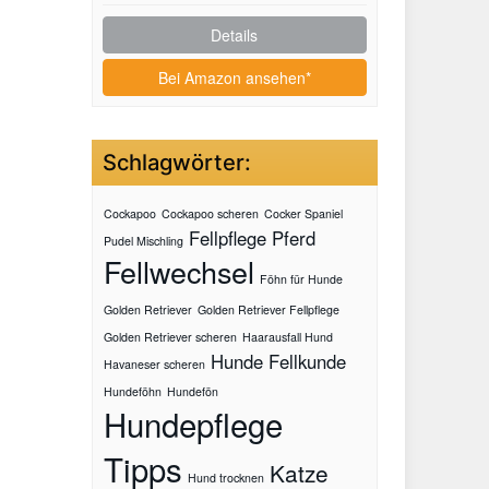
Details
Bei Amazon ansehen*
Schlagwörter:
Cockapoo
Cockapoo scheren
Cocker Spaniel
Fellpflege Pferd
Pudel Mischling
Fellwechsel
Föhn für Hunde
Golden Retriever
Golden Retriever Fellpflege
Golden Retriever scheren
Haarausfall Hund
Hunde Fellkunde
Havaneser scheren
Hundeföhn
Hundefön
Hundepflege
Tipps
Katze
Hund trocknen