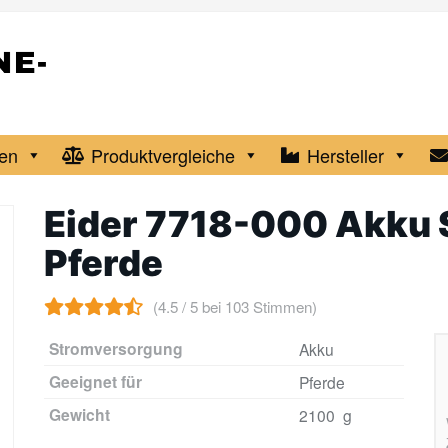
en
Produktvergleiche
Hersteller
Eider 7718-000 Akku 
Pferde
(4.5 / 5 bei 103 Stimmen)
Stromversorgung
Akku
Geeignet für
Pferde
Gewicht
2100 g