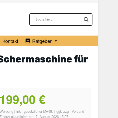
Kontakt
Ratgeber
Schermaschine für
199,00 €
Werbung | inkl. gesetzlicher MwSt. | ggf. zzgl. Versand
Zuletzt aktualisiert am: 7. August 2026 15:07