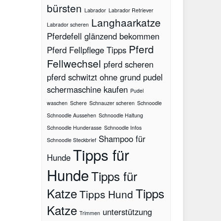
bürsten
Labrador
Labrador Retriever
Langhaarkatze
Labrador scheren
Pferdefell glänzend bekommen
Pferd
Pferd Fellpflege Tipps
Fellwechsel
pferd scheren
pferd schwitzt ohne grund
pudel
schermaschine kaufen
Pudel
waschen
Schere
Schnauzer scheren
Schnoodle
Schnoodle Aussehen
Schnoodle Haltung
Schnoodle Hunderasse
Schnoodle Infos
Shampoo für
Schnoodle Steckbrief
Tipps für
Hunde
Hunde
Tipps für
Katze
Tipps
Tipps Hund
Katze
unterstützung
Trimmen