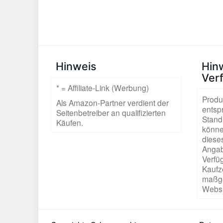
Hinweis
Hin
Ver
* = Affiliate-Link (Werbung)
Produ
Als Amazon-Partner verdient der
entsp
Seitenbetreiber an qualifizierten
Stand
Käufen.
könne
dieses
Angab
Verfüg
Kaufze
maßge
Websi