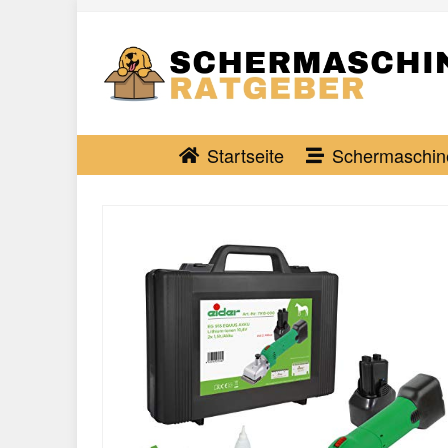
Skip
to
main
content
Startseite
Schermaschin