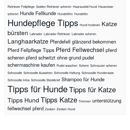
Retriever Fellpflege
Golden Retriever scheren
Haarausfall Hund
Havaneser
Hunde Fellkunde
scheren
Hundeföhn
Hundefön
Hundepflege Tipps
Katze
Hund trocknen
bürsten
Labrador
Labrador Retriever
Labrador scheren
Langhaarkatze
Pferdefell glänzend bekommen
Pferd Fellwechsel
Pferd Fellpflege Tipps
pferd
scheren
pferd schwitzt ohne grund
pudel
schermaschine kaufen
Pudel waschen
Schere
Schnauzer scheren
Schnoodle
Schnoodle Aussehen
Schnoodle Haltung
Schnoodle Hunderasse
Shampoo für Hunde
Schnoodle Infos
Schnoodle Steckbrief
Tipps für Hunde
Tipps für Katze
Tipps Katze
Tipps Hund
unterstützung
Trimmen
fellwechsel pferd
Zecken
Zecken Hund