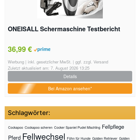
ONEISALL Schermaschine Testbericht
36,99 €
Werbung | inkl. gesetzlicher MwSt. | ggf. zzgl. Versand
Zuletzt aktualisiert am: 7. August 2026 13:25
Details
Bei Amazon ansehen*
Schlagwörter:
Fellpflege
Cockapoo
Cockapoo scheren
Cocker Spaniel Pudel Mischling
Fellwechsel
Pferd
Föhn für Hunde
Golden Retriever
Golden