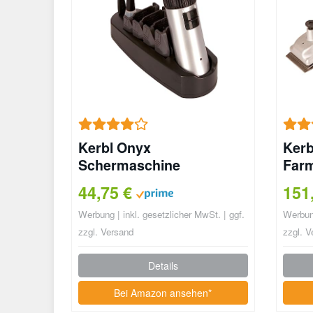
Kerbl Onyx
Kerb
Schermaschine
Farm
44,75 €
151
Werbung | inkl. gesetzlicher MwSt. | ggf.
Werbung
zzgl. Versand
zzgl. V
Details
Bei Amazon ansehen*