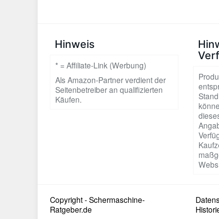
Hinweis
Hin
Ver
* = Affiliate-Link (Werbung)
Produ
Als Amazon-Partner verdient der
entsp
Seitenbetreiber an qualifizierten
Stand
Käufen.
könne
dieses
Angab
Verfüg
Kaufze
maßge
Websi
Copyright - Schermaschine-
Datens
Ratgeber.de
Histori