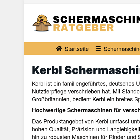
Skip
to
main
content
Startseite
Schermaschin
Kerbl Schermasch
Kerbl ist ein familiengeführtes, deutsches 
Nutztierpflege verschrieben hat. Mit Stand
Großbritannien, bedient Kerbl ein breites 
Hochwertige Schermaschinen für versch
Das Produktangebot von Kerbl umfasst unte
hohen Qualität, Präzision und Langlebigke
hin zu robusten Maschinen für Rinder und S