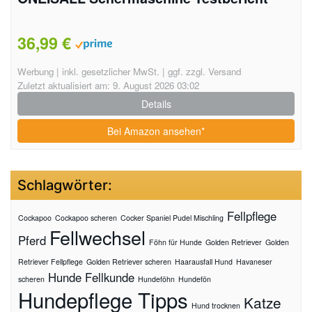
36,99 €
Werbung | inkl. gesetzlicher MwSt. | ggf. zzgl. Versand
Zuletzt aktualisiert am: 9. August 2026 03:02
Details
Bei Amazon ansehen*
Schlagwörter:
Fellpflege
Cockapoo
Cockapoo scheren
Cocker Spaniel Pudel Mischling
Fellwechsel
Pferd
Föhn für Hunde
Golden Retriever
Golden
Retriever Fellpflege
Golden Retriever scheren
Haarausfall Hund
Havaneser
Hunde Fellkunde
scheren
Hundeföhn
Hundefön
Hundepflege Tipps
Katze
Hund trocknen