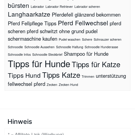
bürsten
Labrador
Labrador Retriever
Labrador scheren
Langhaarkatze
Pferdefell glänzend bekommen
Pferd Fellwechsel
Pferd Fellpflege Tipps
pferd
scheren
pferd schwitzt ohne grund
pudel
schermaschine kaufen
Pudel waschen
Schere
Schnauzer scheren
Schnoodle
Schnoodle Aussehen
Schnoodle Haltung
Schnoodle Hunderasse
Shampoo für Hunde
Schnoodle Infos
Schnoodle Steckbrief
Tipps für Hunde
Tipps für Katze
Tipps Katze
Tipps Hund
unterstützung
Trimmen
fellwechsel pferd
Zecken
Zecken Hund
Hinweis
* = Affiliate-Link (Werbung)