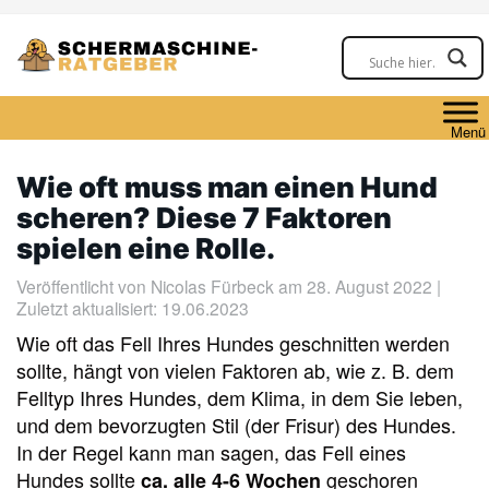
Skip
to
main
content
Menü
Wie oft muss man einen Hund
scheren? Diese 7 Faktoren
spielen eine Rolle.
Veröffentlicht von
Nicolas Fürbeck
am 28. August 2022 |
Zuletzt aktualisiert: 19.06.2023
Wie oft das Fell Ihres Hundes geschnitten werden
sollte, hängt von vielen Faktoren ab, wie z. B. dem
Felltyp Ihres Hundes, dem Klima, in dem Sie leben,
und dem bevorzugten Stil (der Frisur) des Hundes.
In der Regel kann man sagen, das Fell eines
Hundes sollte
geschoren
ca. alle 4-6 Wochen