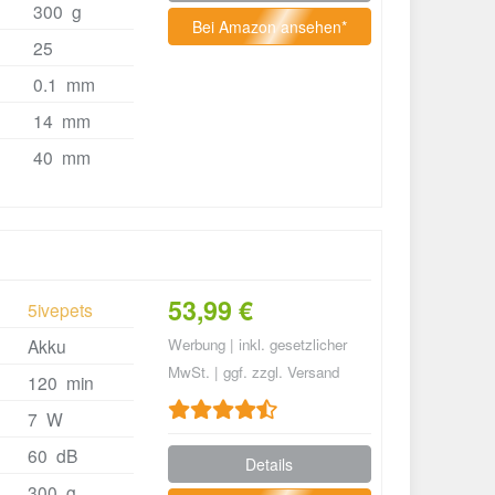
300 g
Bei Amazon ansehen*
25
0.1 mm
14 mm
40 mm
53,99 €
5ivepets
Akku
Werbung | inkl. gesetzlicher
MwSt. | ggf. zzgl. Versand
120 min
7 W
60 dB
Details
300 g