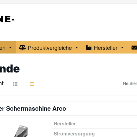
en
Produktvergleiche
Hersteller
nde
t:
r Schermaschine Arco
Hersteller
Stromversorgung