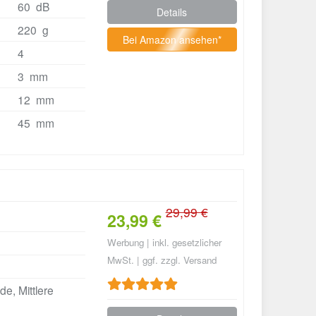
60 dB
Details
220 g
Bei Amazon ansehen*
4
3 mm
12 mm
45 mm
29,99 €
23,99 €
Werbung | inkl. gesetzlicher
MwSt. | ggf. zzgl. Versand
e, Mittlere