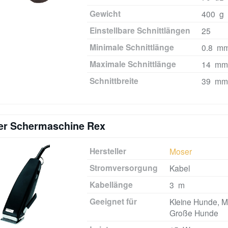
Gewicht
400 g
Einstellbare Schnittlängen
25
Minimale Schnittlänge
0.8 m
Maximale Schnittlänge
14 mm
Schnittbreite
39 mm
r Schermaschine Rex
Hersteller
Moser
Stromversorgung
Kabel
Kabellänge
3 m
Geeignet für
Kleine Hunde, Mi
Große Hunde