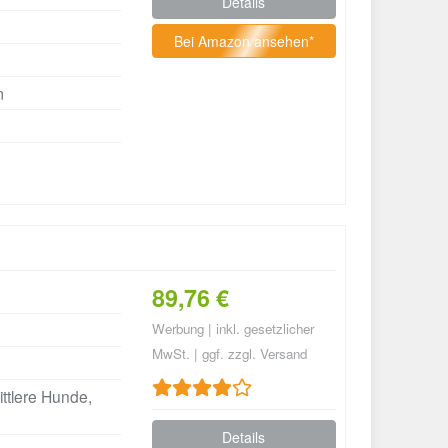
Details
Bei Amazon ansehen*
m
89,76 €
Werbung | inkl. gesetzlicher
MwSt. | ggf. zzgl. Versand
ttlere Hunde,
Details