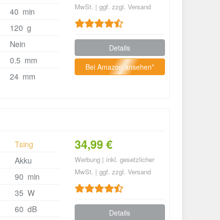
MwSt. | ggf. zzgl. Versand
40 min
120 g
Nein
Details
0.5 mm
Bei Amazon ansehen*
24 mm
34,99 €
Tsing
Akku
Werbung | inkl. gesetzlicher
MwSt. | ggf. zzgl. Versand
90 min
35 W
60 dB
Details