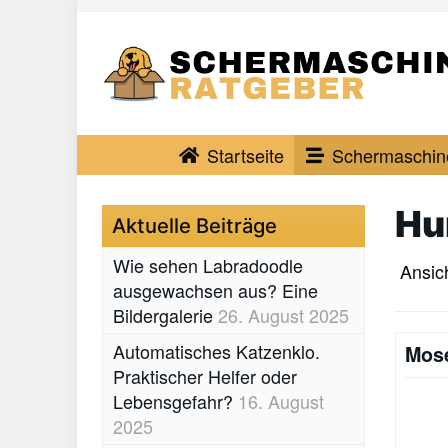
Skip
to
main
content
Startseite
Schermaschin
Hu
Aktuelle Beiträge
Wie sehen Labradoodle
Ansich
ausgewachsen aus? Eine
Bildergalerie
26. August 2025
Automatisches Katzenklo.
Mose
Praktischer Helfer oder
Lebensgefahr?
16. August
2025