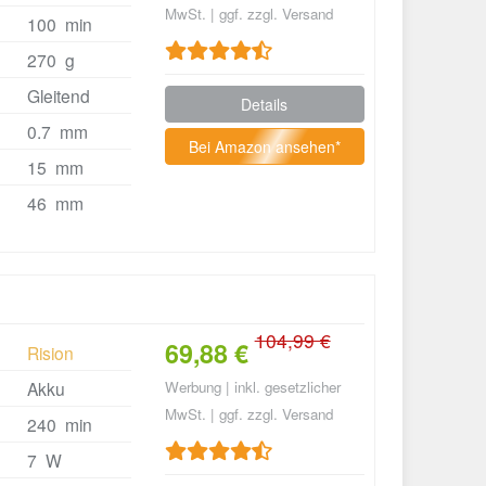
MwSt. | ggf. zzgl. Versand
100 min
270 g
Gleitend
Details
0.7 mm
Bei Amazon ansehen*
15 mm
46 mm
104,99 €
69,88 €
Rision
Akku
Werbung | inkl. gesetzlicher
MwSt. | ggf. zzgl. Versand
240 min
7 W