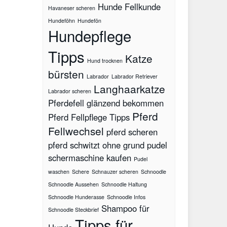
Hunde Fellkunde
Havaneser scheren
Hundeföhn
Hundefön
Hundepflege
Tipps
Katze
Hund trocknen
bürsten
Labrador
Labrador Retriever
Langhaarkatze
Labrador scheren
Pferdefell glänzend bekommen
Pferd
Pferd Fellpflege Tipps
Fellwechsel
pferd scheren
pferd schwitzt ohne grund
pudel
schermaschine kaufen
Pudel
waschen
Schere
Schnauzer scheren
Schnoodle
Schnoodle Aussehen
Schnoodle Haltung
Schnoodle Hunderasse
Schnoodle Infos
Shampoo für
Schnoodle Steckbrief
Tipps für