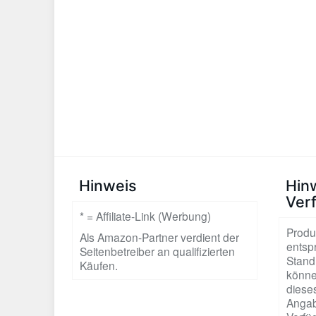
Hinweis
Hin
Ver
* = Affiliate-Link (Werbung)
Produ
Als Amazon-Partner verdient der
entsp
Seitenbetreiber an qualifizierten
Stand
Käufen.
könne
dieses
Angab