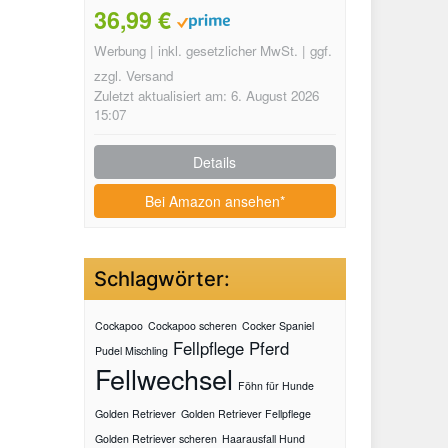
Testbericht
36,99 €
Werbung | inkl. gesetzlicher MwSt. | ggf.
zzgl. Versand
Zuletzt aktualisiert am: 6. August 2026
15:07
Details
Bei Amazon ansehen*
Schlagwörter:
Cockapoo
Cockapoo scheren
Cocker Spaniel
Fellpflege Pferd
Pudel Mischling
Fellwechsel
Föhn für Hunde
Golden Retriever
Golden Retriever Fellpflege
Golden Retriever scheren
Haarausfall Hund