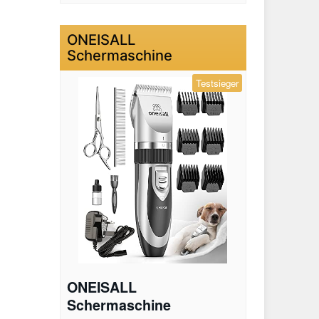
ONEISALL
Schermaschine
Testsieger
ONEISALL
Schermaschine