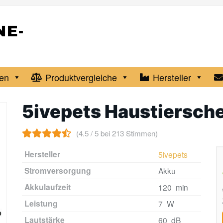
en
Produktvergleiche
Hersteller
5ivepets Haustiersch
(4.5 / 5 bei 213 Stimmen)
Hersteller
5ivepets
Stromversorgung
Akku
Akkulaufzeit
120 min
Leistung
7 W
Lautstärke
60 dB