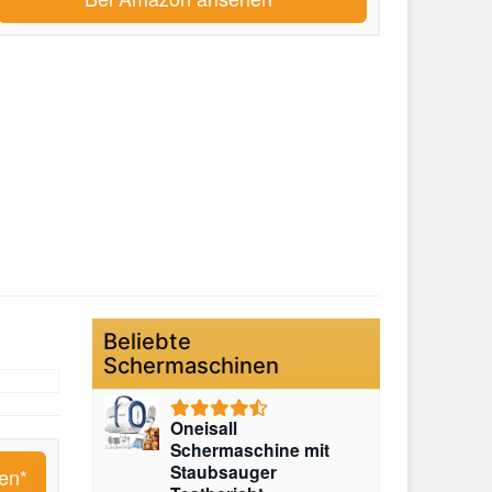
Beliebte
Schermaschinen
Oneisall
Schermaschine mit
Staubsauger
en*