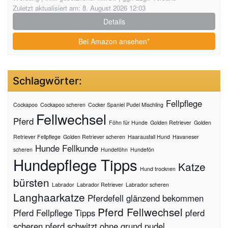
Zuletzt aktualisiert am: 8. August 2026 12:03
Details
Bei Amazon ansehen*
Schlagwörter:
Fellpflege
Cockapoo
Cockapoo scheren
Cocker Spaniel Pudel Mischling
Fellwechsel
Pferd
Föhn für Hunde
Golden Retriever
Golden
Retriever Fellpflege
Golden Retriever scheren
Haarausfall Hund
Havaneser
Hunde Fellkunde
scheren
Hundeföhn
Hundefön
Hundepflege Tipps
Katze
Hund trocknen
bürsten
Labrador
Labrador Retriever
Labrador scheren
Langhaarkatze
Pferdefell glänzend bekommen
Pferd Fellwechsel
Pferd Fellpflege Tipps
pferd
scheren
pferd schwitzt ohne grund
pudel