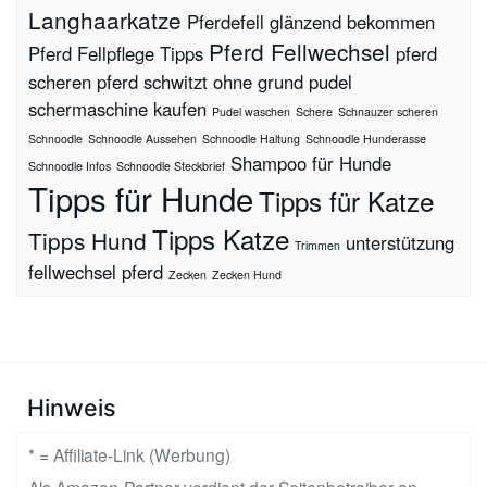
Langhaarkatze
Pferdefell glänzend bekommen
Pferd Fellwechsel
Pferd Fellpflege Tipps
pferd
scheren
pferd schwitzt ohne grund
pudel
schermaschine kaufen
Pudel waschen
Schere
Schnauzer scheren
Schnoodle
Schnoodle Aussehen
Schnoodle Haltung
Schnoodle Hunderasse
Shampoo für Hunde
Schnoodle Infos
Schnoodle Steckbrief
Tipps für Hunde
Tipps für Katze
Tipps Katze
Tipps Hund
unterstützung
Trimmen
fellwechsel pferd
Zecken
Zecken Hund
Hinweis
* = Affiliate-Link (Werbung)