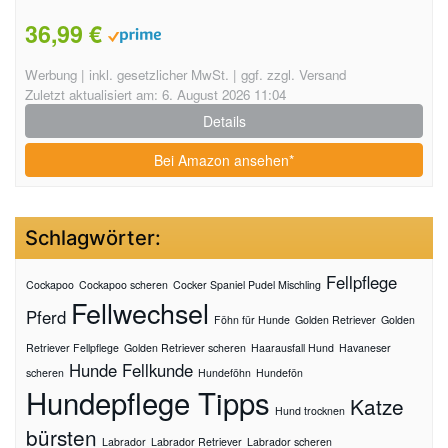
36,99 €
Werbung | inkl. gesetzlicher MwSt. | ggf. zzgl. Versand
Zuletzt aktualisiert am: 6. August 2026 11:04
Details
Bei Amazon ansehen*
Schlagwörter:
Fellpflege
Cockapoo
Cockapoo scheren
Cocker Spaniel Pudel Mischling
Fellwechsel
Pferd
Föhn für Hunde
Golden Retriever
Golden
Retriever Fellpflege
Golden Retriever scheren
Haarausfall Hund
Havaneser
Hunde Fellkunde
scheren
Hundeföhn
Hundefön
Hundepflege Tipps
Katze
Hund trocknen
bürsten
Labrador
Labrador Retriever
Labrador scheren