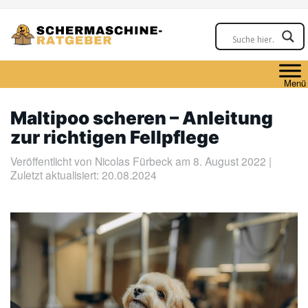
Skip
to
main
content
Menü
Maltipoo scheren – Anleitung
zur richtigen Fellpflege
Veröffentlicht von
Nicolas Fürbeck
am 8. August 2022 |
Zuletzt aktualisiert: 20.08.2024