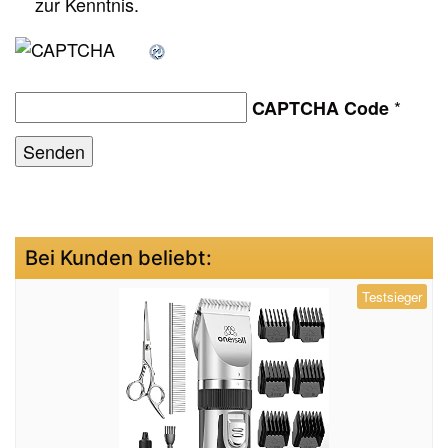
zur Kenntnis.
*
CAPTCHA Code
Bei Kunden beliebt:
Testsieger