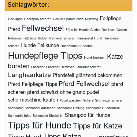
Schlagwörter:
Fellpflege
Cockapoo
Cockapoo scheren
Cocker Spaniel Pudel Mischling
Fellwechsel
Pferd
Föhn für Hunde
Golden Retriever
Golden
Retriever Fellpflege
Golden Retriever scheren
Haarausfall Hund
Havaneser
Hunde Fellkunde
scheren
Hundeföhn
Hundefön
Hundepflege Tipps
Katze
Hund trocknen
bürsten
Labrador
Labrador Retriever
Labrador scheren
Langhaarkatze
Pferdefell glänzend bekommen
Pferd Fellwechsel
Pferd Fellpflege Tipps
pferd
scheren
pferd schwitzt ohne grund
pudel
schermaschine kaufen
Pudel waschen
Schere
Schnauzer scheren
Schnoodle
Schnoodle Aussehen
Schnoodle Haltung
Schnoodle Hunderasse
Shampoo für Hunde
Schnoodle Infos
Schnoodle Steckbrief
Tipps für Hunde
Tipps für Katze
Tipps Katze
Tipps Hund