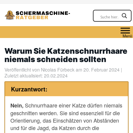
Skip
to
main
content
Menü
Warum Sie Katzenschnurrhaare
niemals schneiden sollten
Veröffentlicht von
Nicolas Fürbeck
am 20. Februar 2024 |
Zuletzt aktualisiert: 20.02.2024
Kurzantwort:
Schnurrhaare einer Katze dürfen niemals
Nein,
geschnitten werden. Sie sind essenziell für die
Orientierung, das Einschätzen von Abständen
und für die Jagd, da Katzen durch die