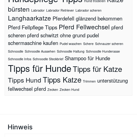
Hund trocknen
bürsten
Labrador
Labrador Retriever
Labrador scheren
Langhaarkatze
Pferdefell glänzend bekommen
Pferd Fellwechsel
Pferd Fellpflege Tipps
pferd
scheren
pferd schwitzt ohne grund
pudel
schermaschine kaufen
Pudel waschen
Schere
Schnauzer scheren
Schnoodle
Schnoodle Aussehen
Schnoodle Haltung
Schnoodle Hunderasse
Shampoo für Hunde
Schnoodle Infos
Schnoodle Steckbrief
Tipps für Hunde
Tipps für Katze
Tipps Katze
Tipps Hund
unterstützung
Trimmen
fellwechsel pferd
Zecken
Zecken Hund
Hinweis