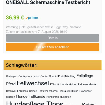
ONEISALL Schermaschine Testbericht
36,99 €
Werbung | inkl. gesetzlicher MwSt. | ggf. zzgl. Versand
Zuletzt aktualisiert am: 7. August 2026 19:10
Details
Bei Amazon ansehen*
Schlagwörter:
Fellpflege
Cockapoo
Cockapoo scheren
Cocker Spaniel Pudel Mischling
Fellwechsel
Pferd
Föhn für Hunde
Golden Retriever
Golden
Retriever Fellpflege
Golden Retriever scheren
Haarausfall Hund
Havaneser
Hunde Fellkunde
scheren
Hundeföhn
Hundefön
Hundepflege Tipps
Katze