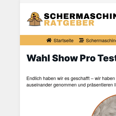
Skip
to
main
content
Startseite
Schermaschin
Wahl Show Pro Tes
Endlich haben wir es geschafft – wir haben
auseinander genommen und präsentieren Ih