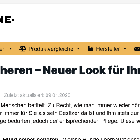
en
Produktvergleiche
Hersteller
heren – Neuer Look für Ih
| Zuletzt aktualisiert: 09.01.2023
 Menschen betitelt. Zu Recht, wie man immer wieder hört,
er immer für Sie als sein Besitzer da ist und ihm stets zur
ge bedürfen jedoch der entsprechenden Pflege. Diese wi
 „
„, welche Hunde überhaupt ges
Hund selber scheren