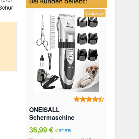
Bei Kunden beliebt:
 Schur
Testsieger
ONEISALL
Schermaschine
Testbericht
36,99 €