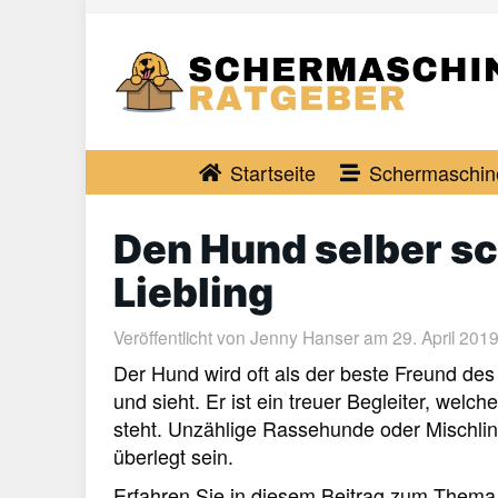
Skip
to
main
content
Startseite
Schermaschin
Den Hund selber sc
Liebling
Veröffentlicht von
Jenny Hanser
am 29. April 2019 
Der Hund wird oft als der beste Freund des
und sieht. Er ist ein treuer Begleiter, welch
steht. Unzählige Rassehunde oder Mischlin
überlegt sein.
Erfahren Sie in diesem Beitrag zum Thema