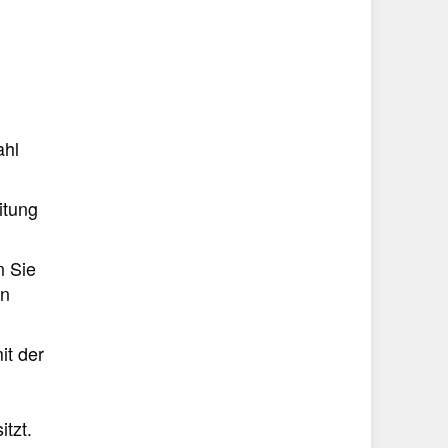
ahl
itung
n Sie
ln
it der
tzt.