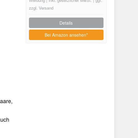
Werbung | inkl. gesetzlicher MwSt. | ggf.
zzgl. Versand
Details
Bei Amazon ansehen*
Haare,
auch