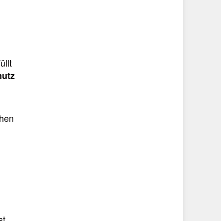
üllt
utz
chen
t.