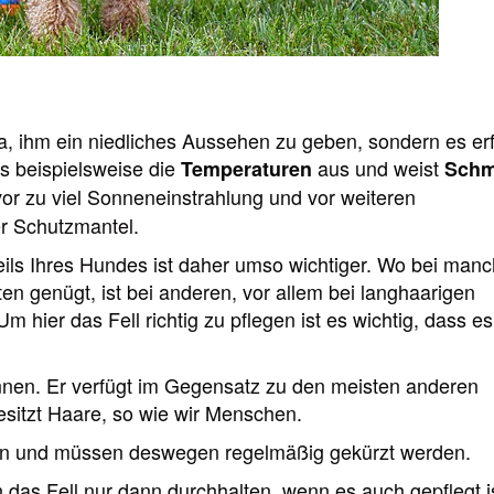
 da, ihm ein niedliches Aussehen zu geben, sondern es erf
es beispielsweise die
aus und weist
Temperaturen
Schm
vor zu viel Sonneneinstrahlung und vor weiteren
er Schutzmantel.
eils Ihres Hundes ist daher umso wichtiger. Wo bei man
 genügt, ist bei anderen, vor allem bei langhaarigen
 hier das Fell richtig zu pflegen ist es wichtig, dass es
ennen. Er verfügt im Gegensatz zu den meisten anderen
esitzt Haare, so wie wir Menschen.
en und müssen deswegen regelmäßig gekürzt werden.
das Fell nur dann durchhalten, wenn es auch gepflegt is