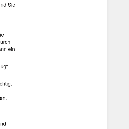
und Sie
ie
Durch
ann ein
eugt
chtig.
en.
end