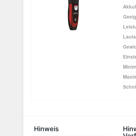
Akkul
Geeig
Leist
Lauts
Gewi
Einst
Minim
Maxim
Schni
Hinweis
Hin
Ver