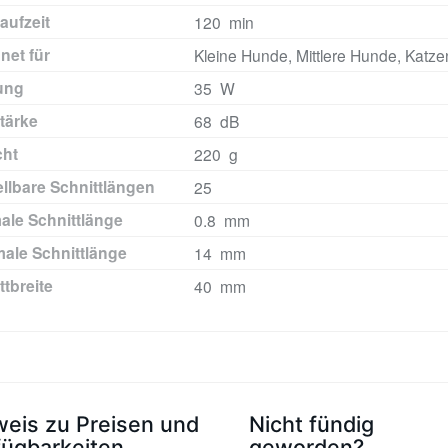
aufzeit
120 min
net für
Kleine Hunde, Mittlere Hunde, Katze
ung
35 W
tärke
68 dB
cht
220 g
ellbare Schnittlängen
25
ale Schnittlänge
0.8 mm
ale Schnittlänge
14 mm
ttbreite
40 mm
weis zu Preisen und
Nicht fündig
fügbarkeiten
geworden?