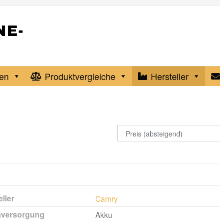
en
Produktvergleiche
Hersteller
ller
Camry
mversorgung
Akku