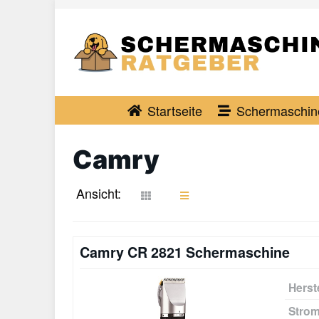
Skip
to
main
content
Startseite
Schermaschin
Camry
Ansicht:
Camry CR 2821 Schermaschine
Herste
Stro