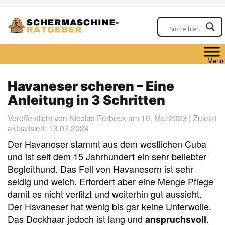
Skip
to
main
content
Menü
Havaneser scheren – Eine
Anleitung in 3 Schritten
Veröffentlicht von
Nicolas Fürbeck
am 10. Mai 2023 | Zuletzt
aktualisiert: 13.07.2024
Der Havaneser stammt aus dem westlichen Cuba
und ist seit dem 15 Jahrhundert ein sehr beliebter
Begleithund. Das Fell von Havanesern ist sehr
seidig und weich. Erfordert aber eine Menge Pflege
damit es nicht verfilzt und weiterhin gut aussieht.
Der Havaneser hat wenig bis gar keine Unterwolle.
Das Deckhaar jedoch ist lang und
.
anspruchsvoll