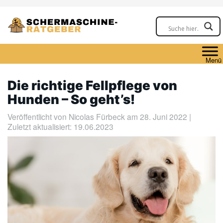
Skip
to
main
content
Menü
Die richtige Fellpflege von
Hunden – So geht’s!
Veröffentlicht von
Nicolas Fürbeck
am 28. Juni 2022 |
Zuletzt aktualisiert: 19.06.2023